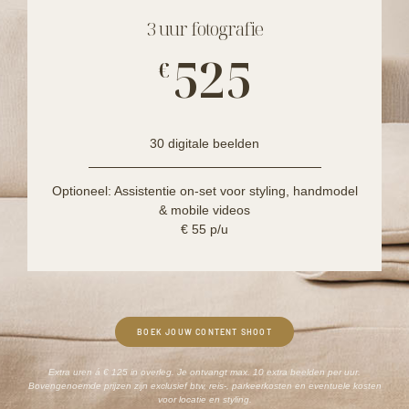
3 uur fotografie
525
€
30 digitale beelden
Optioneel: Assistentie on-set voor styling, handmodel
& mobile videos
€ 55 p/u
BOEK JOUW CONTENT SHOOT
Extra uren á € 125 in overleg. Je ontvangt max. 10 extra beelden per uur.
Bovengenoemde prijzen zijn exclusief btw, reis-, parkeerkosten en eventuele kosten
voor locatie en styling.