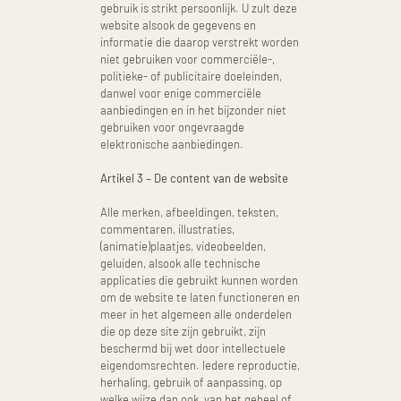
gebruik is strikt persoonlijk. U zult deze
website alsook de gegevens en
informatie die daarop verstrekt worden
niet gebruiken voor commerciële-,
politieke- of publicitaire doeleinden,
danwel voor enige commerciële
aanbiedingen en in het bijzonder niet
gebruiken voor ongevraagde
elektronische aanbiedingen.
Artikel 3 – De content van de website
Alle merken, afbeeldingen, teksten,
commentaren, illustraties,
(animatie)plaatjes, videobeelden,
geluiden, alsook alle technische
applicaties die gebruikt kunnen worden
om de website te laten functioneren en
meer in het algemeen alle onderdelen
die op deze site zijn gebruikt, zijn
beschermd bij wet door intellectuele
eigendomsrechten. Iedere reproductie,
herhaling, gebruik of aanpassing, op
welke wijze dan ook, van het geheel of