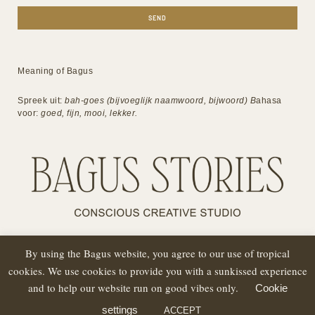
SEND
Meaning of Bagus
Spreek uit:
bah-goes (bijvoeglijk naamwoord, bijwoord) B
ahasa
voor:
goed, fijn, mooi, lekker.
By using the Bagus website, you agree to our use of tropical
cookies. We use cookies to provide you with a sunkissed experience
COPYRIGHT 2022 - 2025 / BAGUS STORIES
and to help our website run on good vibes only.
Cookie
ALGEMENE VOORWAARDEN
HANDTEKENING
settings
ACCEPT
COOKIEVERKLARING